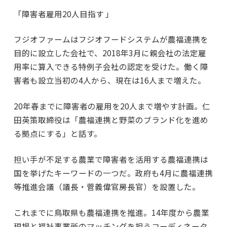
「障害者雇用20人目指す 」
フジオファームはフジオフードシステムが農福連携を
目的に設立した会社で、2018年3月に親会社の法定雇
用率に算入できる特例子会社の認定を受けた。働く障
害者も設立当初の4人から、現在は16人まで増えた。
20年春までに障害者の雇用を20人まで増やす計画。仁
田英策取締役は「農福連携と野菜のブランド化を進め
る拠点にする」と話す。
担い手が不足する農業で障害者を活用する農福連携は
国を挙げたキーワードの一つだ。政府も4月に農福連携
等推進会議（議長・菅義偉官房長官）を設置した。
これまでに鳥取県も農福連携を推進。14年度から農業
現場と福祉事業所のマッチングを担うコーディネータ