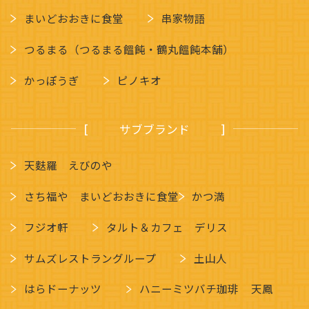
まいどおおきに食堂
串家物語
つるまる（つるまる饂飩・鶴丸饂飩本舗）
かっぽうぎ
ピノキオ
サブブランド
天麩羅 えびのや
さち福や まいどおおきに食堂
かつ満
フジオ軒
タルト＆カフェ デリス
サムズレストラングループ
土山人
はらドーナッツ
ハニーミツバチ珈琲
天鳳